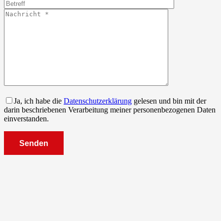
Feld
lasse
leer.
dieses
Feld
leer.
Ja, ich habe die
Datenschutzerklärung
gelesen und bin mit der
darin beschriebenen Verarbeitung meiner personenbezogenen Daten
einverstanden.